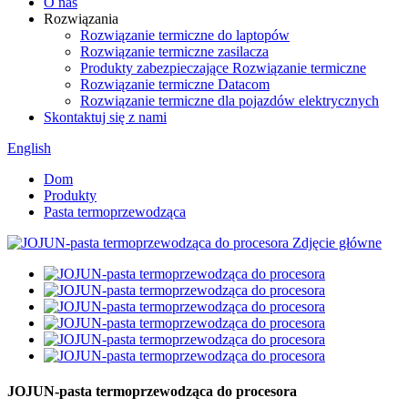
O nas
Rozwiązania
Rozwiązanie termiczne do laptopów
Rozwiązanie termiczne zasilacza
Produkty zabezpieczające Rozwiązanie termiczne
Rozwiązanie termiczne Datacom
Rozwiązanie termiczne dla pojazdów elektrycznych
Skontaktuj się z nami
English
Dom
Produkty
Pasta termoprzewodząca
JOJUN-pasta termoprzewodząca do procesora