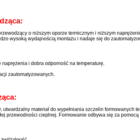
dząca:
rzewodzący o niższym oporze termicznym i niższym naprężeni
rdzo wysoką wydajnością montażu i nadaje się do zautomatyzo
e naprężenia i dobra odporność na temperaturę.
racji zautomatyzowanych.
ząca:
utwardzalny materiał do wypełniania szczelin formowanych te
ałej przewodności cieplnej. Formowanie odbywa się za pomocą 
 zwilżalność.