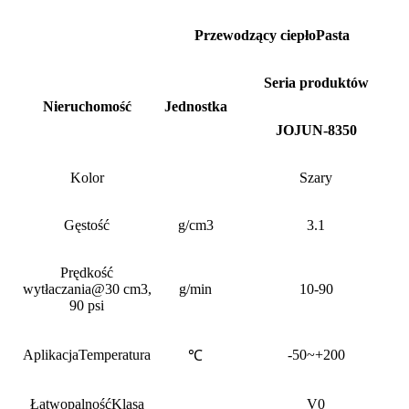
Przewodzący ciepło
Pasta
Seria produktów
Nieruchomość
Jednostka
JOJUN-8350
Kolor
Szary
Gęstość
g/cm3
3.1
Prędkość
wytłaczania
@30 cm3,
g/min
10-90
90 psi
Aplikacja
Temperatura
-50~+200
℃
Łatwopalność
Klasa
V0