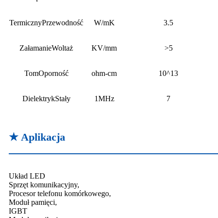
Termiczny
Przewodność
W/mK
3.5
Załamanie
Woltaż
KV/mm
>5
Tom
Oporność
ohm-cm
10^13
Dielektryk
Stały
1MHz
7
★ Aplikacja
Układ LED
Sprzęt komunikacyjny,
Procesor telefonu komórkowego,
Moduł pamięci,
IGBT