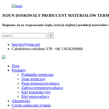
JOJUN DOSKONAŁY PRODUCENT MATERIAŁÓW TER
Skupiamy się na rozpraszaniu ciepła, izolacji cieplnej i produkcji materiałów
tiger.lei@jojun.net
Całodobowa infolinia VIP: +86 13656269868
Dom
Produkty
Podkładka termiczna
Smar termiczny
Pasta termoprzewodząca
Zalewa termoprzewodząca
Klej konstrukcyjny
Klej przewodzący
Aktualności
Często zadawane pytania