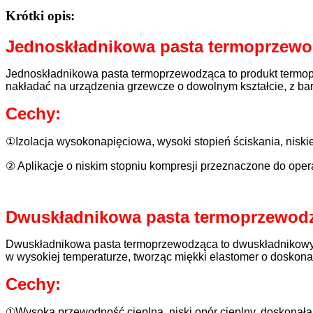
Krótki opis:
Jednoskładnikowa pasta termoprzewo
Jednoskładnikowa pasta termoprzewodząca to produkt termop
nakładać na urządzenia grzewcze o dowolnym kształcie, z ba
Cechy:
①Izolacja wysokonapięciowa, wysoki stopień ściskania, niski
② Aplikacje o niskim stopniu kompresji przeznaczone do ope
Dwuskładnikowa pasta termoprzewod
Dwuskładnikowa pasta termoprzewodząca to dwuskładnikowy, 
w wysokiej temperaturze, tworząc miękki elastomer o doskon
Cechy:
①Wysoka przewodność cieplna, niski opór cieplny, doskonała